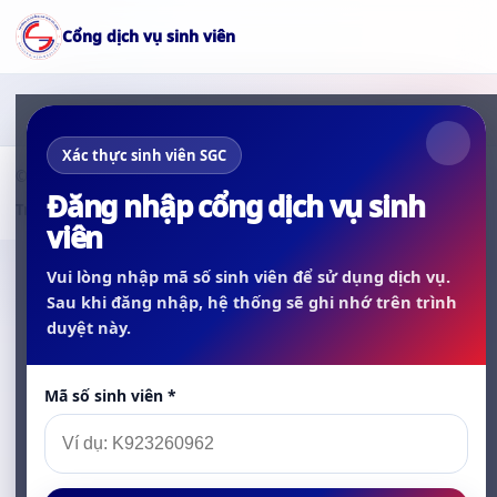
Cổng dịch vụ sinh viên
Xác thực sinh viên SGC
© Cao đẳng Sài Gòn Gia Định
Đăng nhập cổng dịch vụ sinh
Tra cứu hồ sơ, đăng ký giấy tờ và xem thông báo sinh viên.
viên
Vui lòng nhập
mã số sinh viên
để sử dụng dịch vụ.
Sau khi đăng nhập, hệ thống sẽ ghi nhớ trên trình
duyệt này.
Mã số sinh viên
*