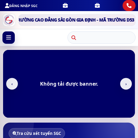
ĐĂNG NHẬP SGC
G SÀI GÒN GIA ĐỊNH - MÃ TRƯỜNG D53
TRƯỜNG CAO ĐẲNG SÀI
Không tải được banner.
‹
›
Tra cứu xét tuyển SGC