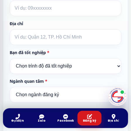
Địa chỉ
Bạn đã tốt nghiệp
*
Ngành quan tâm
*
Nhà trường chỉ dùng thông tin của bạn để tư vấn tuyển
sinh, hướng dẫn ngành học và hỗ trợ hồ sơ nhập học.
Gọi điện
Zalo
Facebook
Đăng ký
Địa chỉ