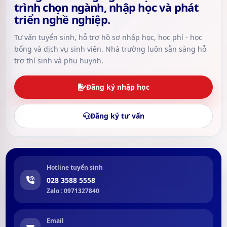
trình chọn ngành, nhập học và phát
triển nghề nghiệp.
Tư vấn tuyển sinh, hỗ trợ hồ sơ nhập học, học phí - học
bổng và dịch vụ sinh viên. Nhà trường luôn sẵn sàng hỗ
trợ thí sinh và phụ huynh.
Đăng ký nhập học
Đăng ký tư vấn
Hotline tuyển sinh
028 3588 5558
Zalo : 0971327840
Email