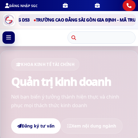
ĐĂNG NHẬP SGC
G D53
TRƯỜNG CAO ĐẲNG SÀI GÒN GIA ĐỊNH - MÃ TRƯỜNG D53
KHOA KINH TẾ TÀI CHÍNH
Quản trị kinh doanh
Nơi bạn biến ý tưởng thành hiện thực và chinh
phục mọi thách thức kinh doanh
Đăng ký tư vấn
Xem nội dung ngành