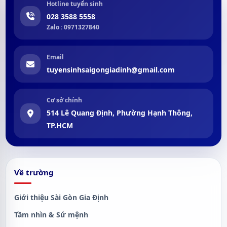
Hotline tuyển sinh
028 3588 5558
Zalo : 0971327840
Email
tuyensinhsaigongiadinh@gmail.com
Cơ sở chính
514 Lê Quang Định, Phường Hạnh Thông,
TP.HCM
Về trường
Giới thiệu Sài Gòn Gia Định
Tầm nhìn & Sứ mệnh