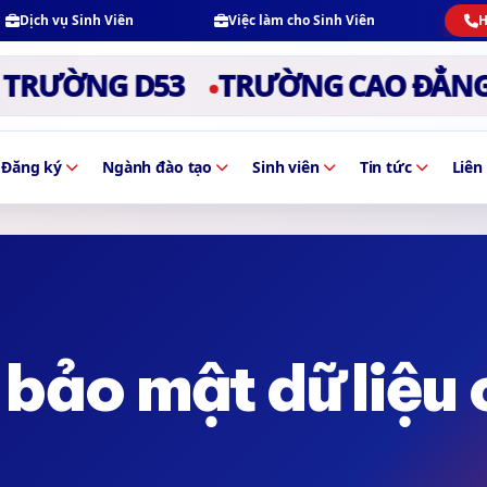
Dịch vụ Sinh Viên
Việc làm cho Sinh Viên
H
ƯỜNG D53
TRƯỜNG CAO ĐẲNG SÀI
Đăng ký
Ngành đào tạo
Sinh viên
Tin tức
Liên
bảo mật dữ liệu 