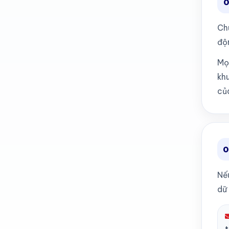
0
Ch
độ
Mọi
kh
củ
0
Nế
dữ 