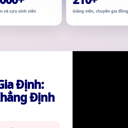
ên và cựu sinh viên
Giảng viên, chuyên gia đồn
Gia Định:
Khẳng Định