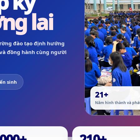
p kỷ
ng lai
rường đào tạo định hướng
 và đồng hành cùng người
ển sinh
21+
Năm hình thành và phát
.000+
210+