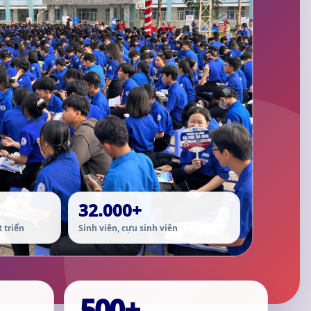
32.000+
 triển
Sinh viên, cựu sinh viên
500+