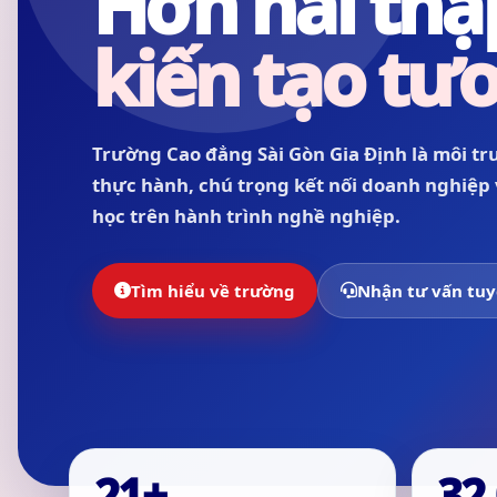
Hơn hai thậ
kiến tạo tươ
Trường Cao đẳng Sài Gòn Gia Định là môi t
thực hành, chú trọng kết nối doanh nghiệp
học trên hành trình nghề nghiệp.
Tìm hiểu về trường
Nhận tư vấn tuy
21+
32