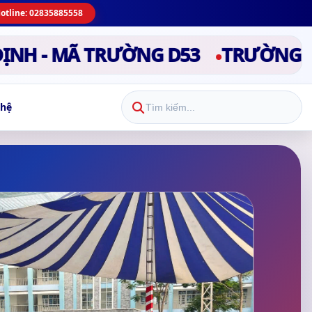
otline: 02835885558
 MÃ TRƯỜNG D53
TRƯỜNG CAO ĐẲN
 hệ