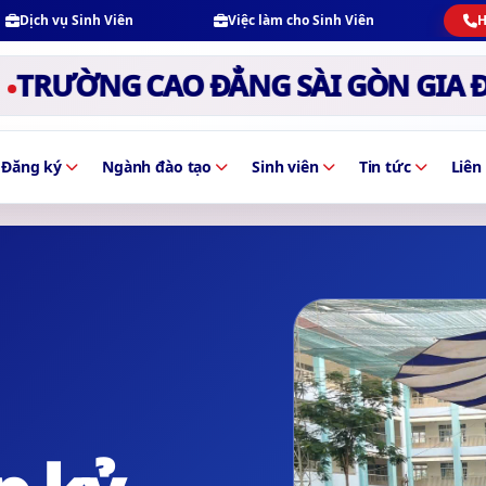
Dịch vụ Sinh Viên
Việc làm cho Sinh Viên
H
NG CAO ĐẲNG SÀI GÒN GIA ĐỊNH -
Đăng ký
Ngành đào tạo
Sinh viên
Tin tức
Liên