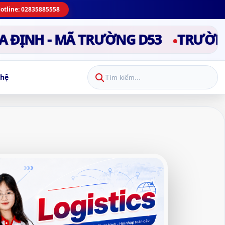
otline: 02835885558
NH - MÃ TRƯỜNG D53
TRƯỜNG CAO
 hệ