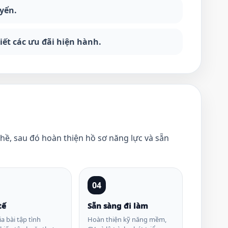
uyển.
iết các ưu đãi hiện hành.
ghề, sau đó hoàn thiện hồ sơ năng lực và sẵn
04
tế
Sẵn sàng đi làm
a bài tập tình
Hoàn thiện kỹ năng mềm,