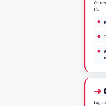
Chương
tử.
K
T
G
Logist