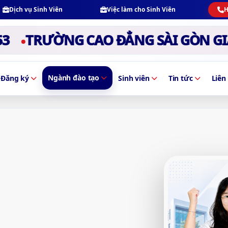
Dịch vụ Sinh Viên
Việc làm cho Sinh Viên
H
TRƯỜNG CAO ĐẲNG SÀI GÒN GIA ĐỊ
Ngành đào tạo
Đăng ký
Sinh viên
Tin tức
Liên