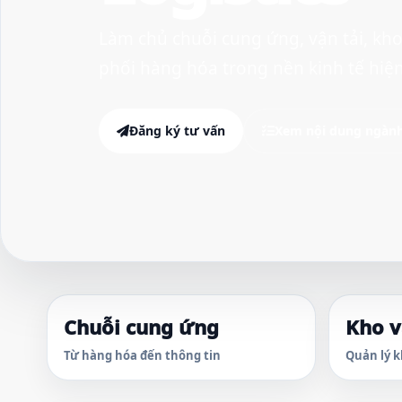
Làm chủ chuỗi cung ứng, vận tải, kho
phối hàng hóa trong nền kinh tế hiện
Đăng ký tư vấn
Xem nội dung ngàn
Chuỗi cung ứng
Kho 
Từ hàng hóa đến thông tin
Quản lý k