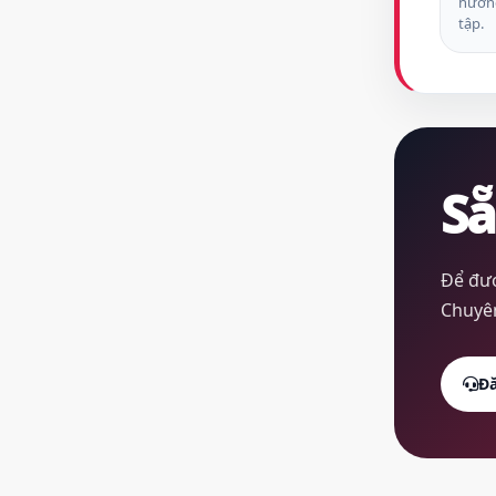
hướng
tập.
Sẵ
Để đượ
Chuyên
Đă