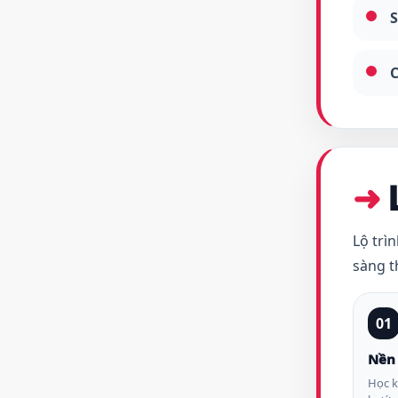
S
C
Lộ trì
sàng t
01
Nền
Học k