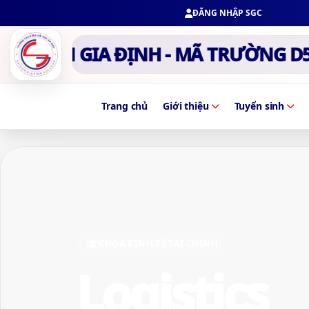
ĐĂNG NHẬP SGC
GÒN GIA ĐỊNH - MÃ TRƯỜNG D53
Trang chủ
Giới thiệu
Tuyển sinh
KHOA KINH TẾ TÀI CHÍNH
Logistics