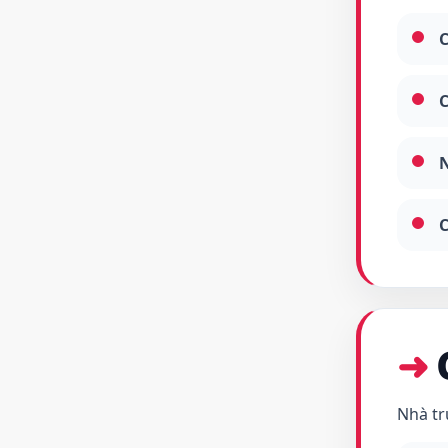
C
C
N
C
Nhà tr