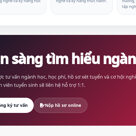
 nghề và kỹ năng học
nghề và kỹ năng thực hành.
huống, 
tập ngh
n sàng tìm hiểu ngàn
c tư vấn ngành học, học phí, hồ sơ xét tuyển và cơ hội nghề
 viên tuyển sinh sẽ liên hệ hỗ trợ 1:1.
ng ký tư vấn
Nộp hồ sơ online