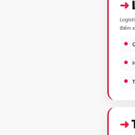
Logist
điểm x
Q
H
T