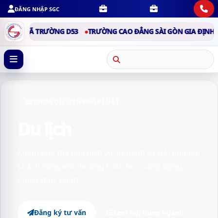
ĐĂNG NHẬP SGC
- MÃ TRƯỜNG D53
TRƯỜNG CAO ĐẲNG SÀI GÒN GIA ĐỊNH - MÃ 
KHOA DU LỊCH PHÁP LUẬT
Du lịch
Khám phá thế giới dịch vụ, lữ hành và trải nghiệm
khách hàng với chương trình học năng động,
nhiều thực hành.
Đăng ký tư vấn
Xem nội dung ngành