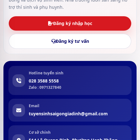
trợ thí sinh và phụ huynh.
Đăng ký nhập học
Đăng ký tư vấn
Hotline tuyển sinh
028 3588 5558
Zalo : 0971327840
Email
tuyensinhsaigongiadinh@gmail.com
Cơ sở chính