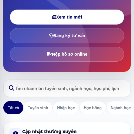
Xem tin mới
Đăng ký tư vấn
Nộp hồ sơ online
Tất cả
Tuyển sinh
Nhập học
Học bổng
Ngành học
Cập nhật thường xuyên