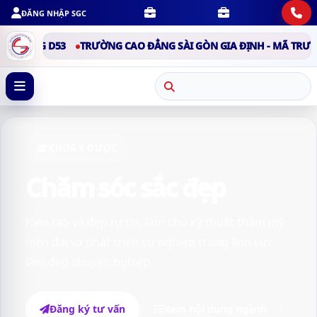
ĐĂNG NHẬP SGC
G D53
TRƯỜNG CAO ĐẲNG SÀI GÒN GIA ĐỊNH - MÃ TRƯỜNG D53
KHOA Y DƯỢC
Chăm sóc sắc đẹp
Kiến tạo vẻ đẹp tự tin, làm chủ kỹ thuật thẩm mỹ
hiện đại và phát triển sự nghiệp trong lĩnh vực
làm đẹp chuyên nghiệp.
Đăng ký tư vấn
Xem nội dung ngành