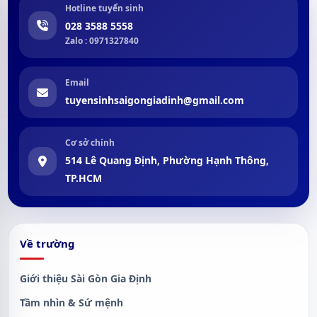
Hotline tuyển sinh
028 3588 5558
Zalo : 0971327840
Email
tuyensinhsaigongiadinh@gmail.com
Cơ sở chính
514 Lê Quang Định, Phường Hạnh Thông,
TP.HCM
Về trường
Giới thiệu Sài Gòn Gia Định
Tầm nhìn & Sứ mệnh