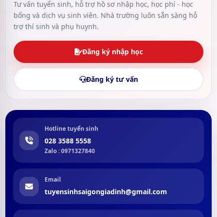
Tư vấn tuyển sinh, hỗ trợ hồ sơ nhập học, học phí - học
bổng và dịch vụ sinh viên. Nhà trường luôn sẵn sàng hỗ
trợ thí sinh và phụ huynh.
Đăng ký nhập học
Đăng ký tư vấn
Hotline tuyển sinh
028 3588 5558
Zalo : 0971327840
Email
tuyensinhsaigongiadinh@gmail.com