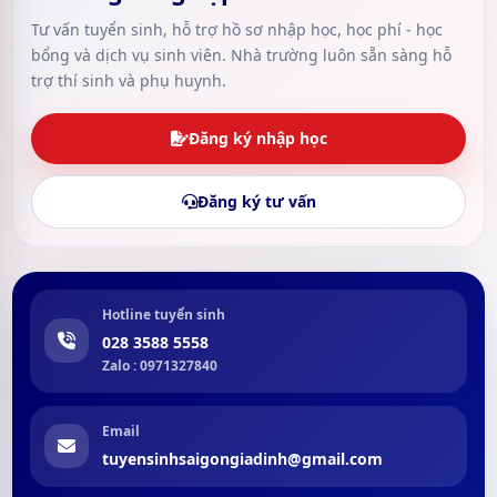
Tư vấn tuyển sinh, hỗ trợ hồ sơ nhập học, học phí - học
bổng và dịch vụ sinh viên. Nhà trường luôn sẵn sàng hỗ
trợ thí sinh và phụ huynh.
Đăng ký nhập học
Đăng ký tư vấn
Hotline tuyển sinh
028 3588 5558
Zalo : 0971327840
Email
tuyensinhsaigongiadinh@gmail.com