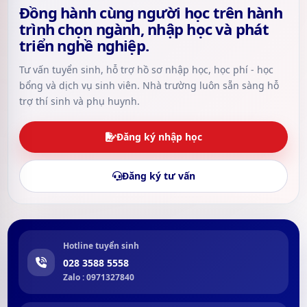
Đồng hành cùng người học trên hành
trình chọn ngành, nhập học và phát
triển nghề nghiệp.
Tư vấn tuyển sinh, hỗ trợ hồ sơ nhập học, học phí - học
bổng và dịch vụ sinh viên. Nhà trường luôn sẵn sàng hỗ
trợ thí sinh và phụ huynh.
Đăng ký nhập học
Đăng ký tư vấn
Hotline tuyển sinh
028 3588 5558
Zalo : 0971327840